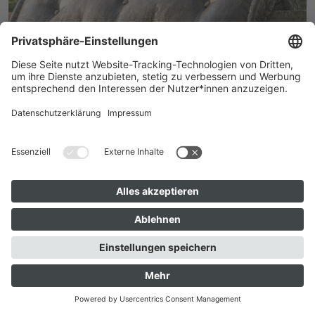
Solo
TATIANA TROUVÉ
WATERFALL
SEIT JUN 13
zum Seitenanfang springen
Stephansplatz