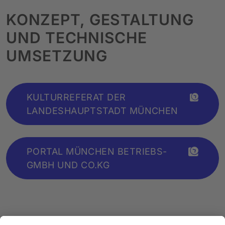
KONZEPT, GESTALTUNG
UND TECHNISCHE
UMSETZUNG
KULTURREFERAT DER
LANDESHAUPTSTADT MÜNCHEN
PORTAL MÜNCHEN BETRIEBS-
GMBH UND CO.KG