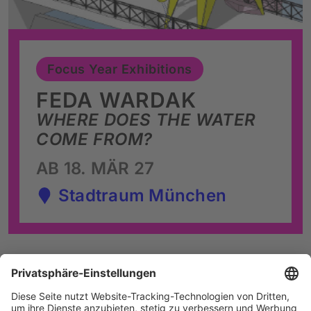
Focus Year Exhibitions
FEDA WARDAK
WHERE DOES THE WATER
COME FROM?
AB 18. MÄR 27
Stadtraum München
Künstler*innen A–Z