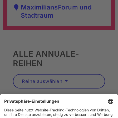
MaximiliansForum und
Stadtraum
ALLE ANNUALE-
REIHEN
Reihe auswählen
Künstler*innen A–Z