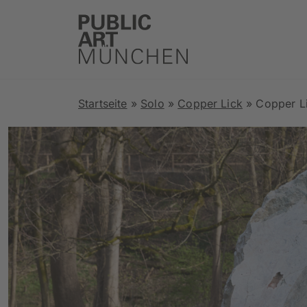
Startseite
»
Solo
»
Copper Lick
»
Copper L