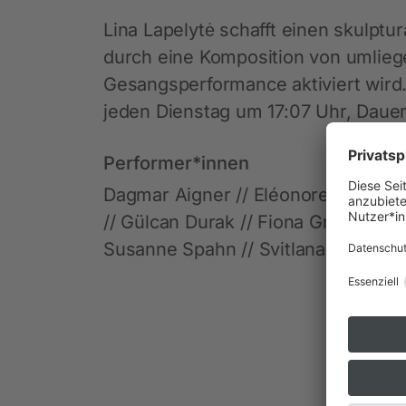
Lina Lapelytė schafft einen skulptu
durch eine Komposition von umlie
Gesangsperformance aktiviert wird
jeden Dienstag um 17:07 Uhr, Dauer
Performer*innen
Dagmar Aigner // Eléonore Barbara
// Gülcan Durak // Fiona Grond // S
Susanne Spahn // Svitlana Tsedik