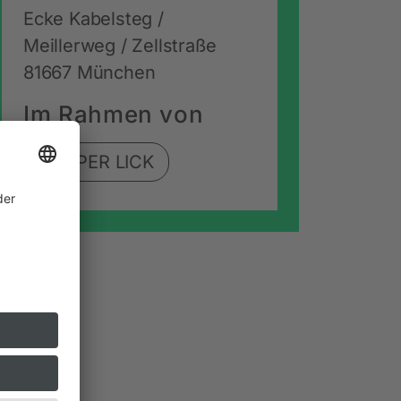
Ecke Kabelsteg /
Meillerweg / Zellstraße
81667 München
Im Rahmen von
COPPER LICK