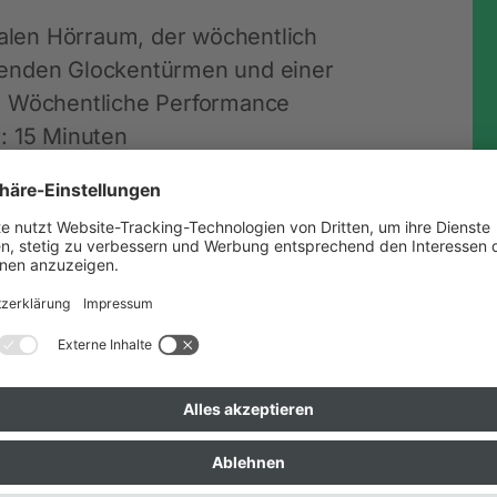
ralen Hörraum, der wöchentlich
genden Glockentürmen und einer
. Wöchentliche Performance
: 15 Minuten
 Bovet // Sándor a.k.a. Chukwu
USN KOHL // Sofia Lainovic //