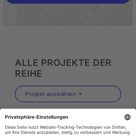
ALLE PROJEKTE DER
REIHE
Projekt auswählen
Künstler*innen A–Z