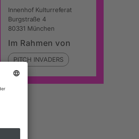
Innenhof Kulturreferat
Burgstraße 4
80331 München
Im Rahmen von
PITCH INVADERS