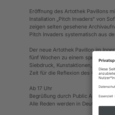
Eröffnung des Artothek Pavillons m
Installation „Pitch Invaders“ von S
zeigen selten gesehene Archivaufn
Pitch Invaders systematisch aus de
Der neue Artothek Pavillon im Innen
fünf Wochen zu einem speziellen Pub
Siebdruck, Kunstaktionen, Worksho
Zeit für die Reflexion des Gesehen
Ab 17 Uhr
Begrüßung durch Public Art Münche
Alle Reden werden in Deutsche Ge