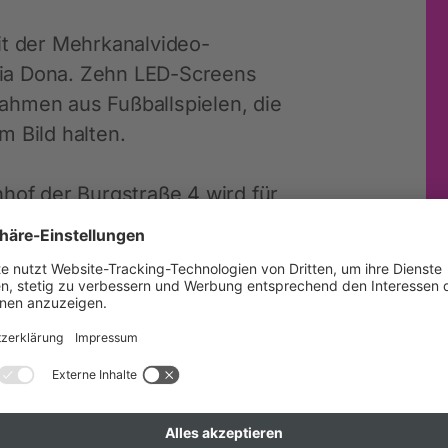
it der Mehrkanalvideo-
ofia Dona. Zehn LED-Screens
ahmen aus Fußballspielen, die
m Bild halten.
hof der Burgstraße 4 wird für
lic Art Pavillon. Er lädt ein zu
ps, Gesprächen und einfach nur
en.
n mit Sofia Dona
bärdensprache gedolmetscht.