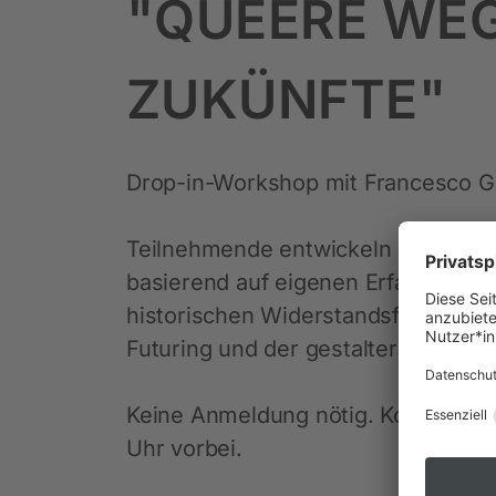
"QUEERE WEG
ZUKÜNFTE"
Drop-in-Workshop mit Francesco Gi
Teilnehmende entwickeln eigenständ
basierend auf eigenen Erfahrungen
historischen Widerstandsfiguren, 
Futuring und der gestalterischen Ar
Keine Anmeldung nötig. Kommt einf
Uhr vorbei.