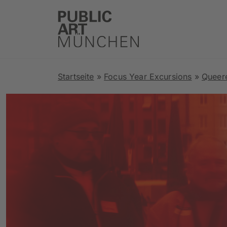
Startseite
»
Focus Year Excursions
»
Queer