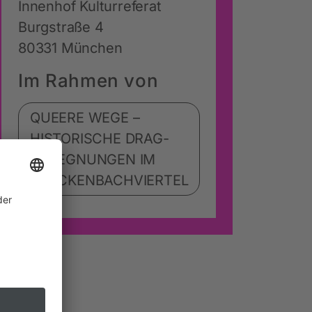
Innenhof Kulturreferat
Burgstraße 4
80331 München
Im Rahmen von
QUEERE WEGE –
HISTORISCHE DRAG-
BEGEGNUNGEN IM
GLOCKENBACHVIERTEL