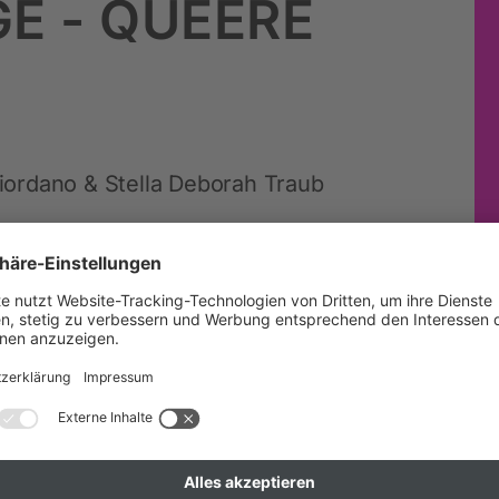
E - QUEERE
ordano & Stella Deborah Traub
ig alternative Zukunftsbilder,
, queerer Geschichte und
mit Methoden aus dem Design-
beit.
ach zwischen 12:00 und 17:00